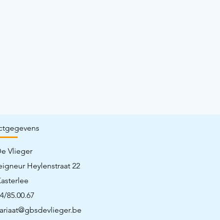
ctgegevens
e Vlieger
igneur Heylenstraat 22
asterlee
14/85.00.67
tariaat@gbsdevlieger.be