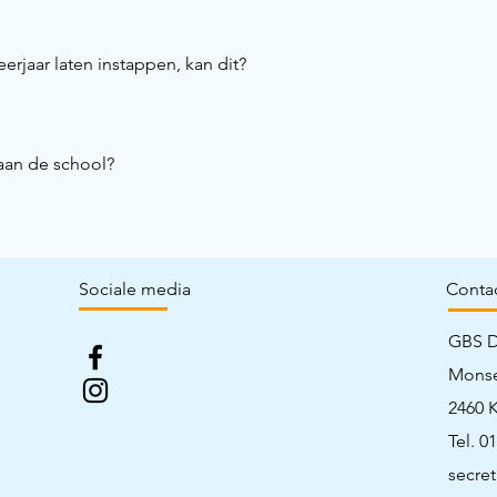
leerjaar laten instappen, kan dit?
aan de school?
Sociale media
Conta
GBS D
Monse
2460 K
Tel. 0
secre