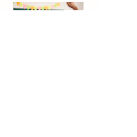
OVSG
Info
Sociale media
Privacyverklaring
Contactgegevens
GBS De Vlieger